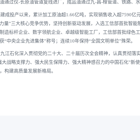
油通过仪-长原油管道复线进厂，成品油通过九-昌-樟管道、铁路、
建成投产以来，累计加工原油超1.66亿吨，实现销售收入超7590亿元
建力量”三大核心竞争优势，坚持创新驱动发展，入选工信部首批智
制造标杆企业、数字领航企业、卓越级智能工厂，工信部首批绿色
获“中央企业先进集体”称号；连续10年保持“全国文明单位”殊荣。
九江石化深入贯彻党的二十大、二十届历次全会精神，认真贯彻落实
强大战略支撑力、强大民生保障力、强大精神感召力的中国石化”新
，构建高质量发展新格局。