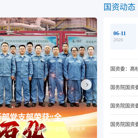
国资动态
06-11
2026
国资委：高标
国务院国资委
2026-06-30
国务院国资委
党支部荣获“全...
公司领导
国务院国资委
隆重举行，九江石化芳烃运行部党支部获评
公司领导谢道
难党员